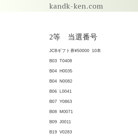
kandk-ken.com
2等 当選番号
JCBギフト券¥50000 10本
B03 T0408
B04 H0035
B04 N0082
B06 L0041
B07 Y0863
B08 M0071
B09 J0011
B19 V0283